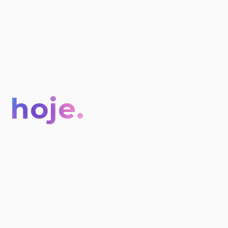
O
futuro
é
o
que
fazemos
hoje.
Somos
uma
agência
de
inovação
inspirada
pelas
empresas
da
nova
economia,
focada
nos
clientes
e
com
uma
adoção
rápida
das
novas
tecnologias.
Ajudamos
as
grandes
empresas
a
executar
a
sua
melhor
versão
de
futuro.
DESCOBRIR