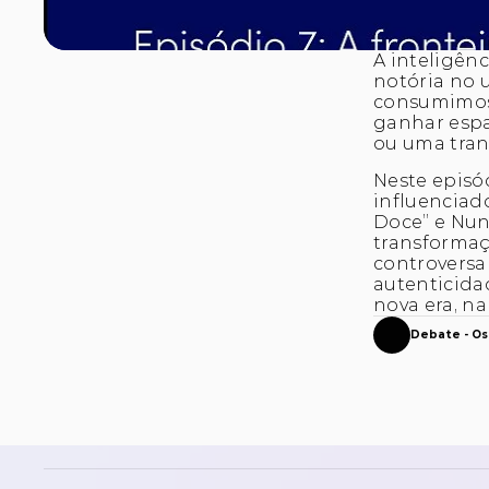
A inteligênc
notória no u
consumimos c
ganhar espa
ou uma tra
Neste episód
influenciado
Doce” e Nuno
transformaç
controversa 
autenticidad
nova era, n
Debate - Os