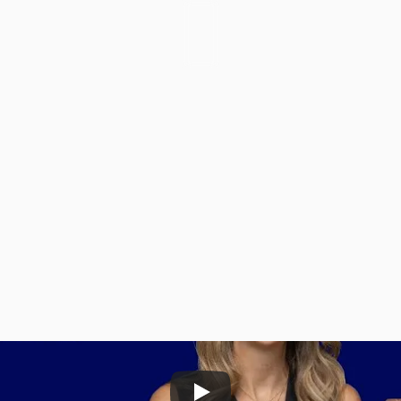
Manifesto
Sobre 
real
e
o
virtual
na
er