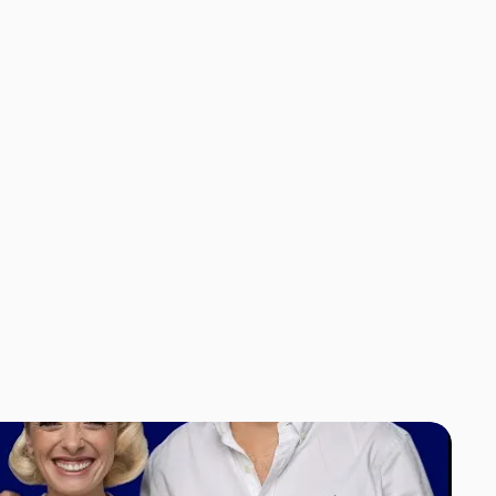
nós
Missões
Estudos
SuperToast
LX ShanghAI
Press
Contactar
a
da
Inteligência