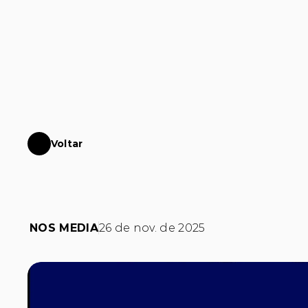
Voltar
A
fronteira
entre
o
Artificial
NOS MEDIA
26 de nov. de 2025