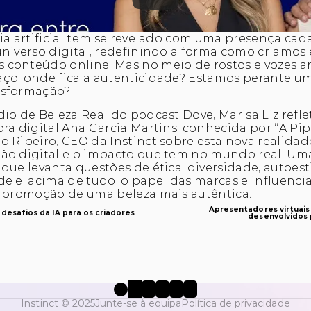
ia artificial tem se revelado com uma presença cada
niverso digital, redefinindo a forma como criamos e
onteúdo online. Mas no meio de rostos e vozes artif
ço, onde fica a autenticidade? Estamos perante um
nsformação? 
io de Beleza Real do podcast Dove, Marisa Liz refle
ra digital Ana Garcia Martins, conhecida por “A Pip
 Ribeiro, CEO da Instinct sobre esta nova realidade
ão digital e o impacto que tem no mundo real. Uma
que levanta questões de ética, diversidade, autoesti
e e, acima de tudo, o papel das marcas e influencia
a promoção de uma beleza mais autêntica.
Apresentadores virtuais
 desafios da IA para os criadores
desenvolvidos p
Instinct © 2025
Junte-se à equipa
Política de privacidade