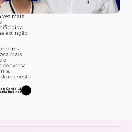
 vez mais 
 
iciais a 
a extinção 
te com a 
oca Mais 
 e 
 conversa 
ma, 
dores nesta 
 do Conta Lá
ela Instinct