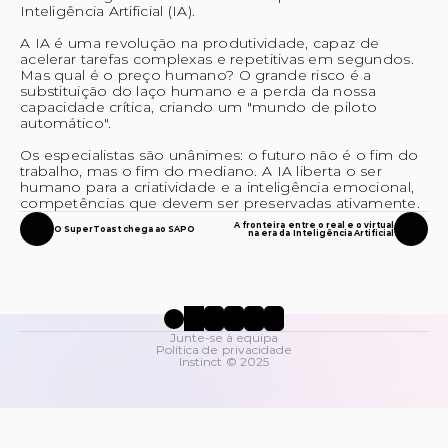
Inteligência Artificial (IA).
A IA é uma revolução na produtividade, capaz de 
acelerar tarefas complexas e repetitivas em segundos. 
Mas qual é o preço humano? O grande risco é a 
substituição do laço humano e a perda da nossa 
capacidade crítica, criando um "mundo de piloto 
automático".
Os especialistas são unânimes: o futuro não é o fim do 
trabalho, mas o fim do mediano. A IA liberta o ser 
humano para a criatividade e a inteligência emocional, 
competências que devem ser preservadas ativamente.
A fronteira entre o real e o virtual
O SuperToast chega ao SAPO
na era da Inteligência Artificial
Junte-se à equipa
Política de privacidade
Instinct © 2025