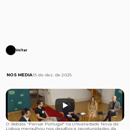
CONTACTAR
Voltar
Debate
-
Os
desafios
da
IA
para
os
criadores
NOS MEDIA
15 de dez. de 2025
O debate "Pensar Portugal" na Universidade Nova de 
Lisboa mergulhou nos desafios e oportunidades da 